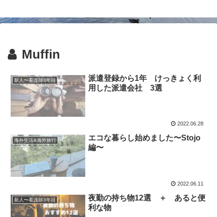
Muffin
派遣登録から1年 けっきょく利
新人〜看護師3年目
用した派遣会社 3選
2022.06.28
エコな暮らし始めました〜Stojo
海外生活&海外旅行
編〜
2022.06.11
夜勤の持ち物12選 ＋ あると便
新人〜看護師3年目
利な物