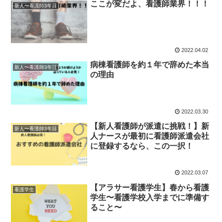
ここが変だよ、看護師業界！！！
新人〜看護師3年目
2022.04.02
病棟看護師を約１年で辞めた本当
新人〜看護師3年目
の理由
2022.03.30
【新人看護師が派遣に挑戦！】新
新人〜看護師3年目
人ナースが最初に看護師派遣会社
に登録するなら、この一択！
2022.03.07
【アラサー看護学生】春から看護
看護学生
学生〜看護学校入学までに準備す
ること〜