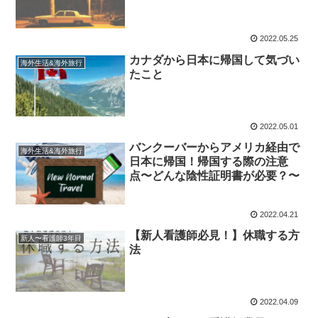
2022.05.25
カナダから日本に帰国して気づい
海外生活&海外旅行
たこと
2022.05.01
バンクーバーからアメリカ経由で
海外生活&海外旅行
日本に帰国！帰国する際の注意
点〜どんな陰性証明書が必要？〜
2022.04.21
【新人看護師必見！】休職する方
新人〜看護師3年目
法
2022.04.09